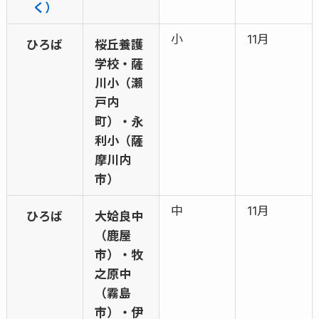
く）
小
11月
ひろば
桜丘養護
学校・薩
川小（瀬
戸内
町）・永
利小（薩
摩川内
市）
中
11月
ひろば
大姶良中
（鹿屋
市）・牧
之原中
（霧島
市）・伊