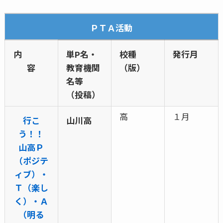
ＰＴＡ活動
内
単P名・
校種
発行月
容
教育機関
（版）
名等
（投稿）
高
１月
行こ
山川高
う！！
山高Ｐ
（ポジテ
ィブ）・
Ｔ（楽し
く）・Ａ
（明る