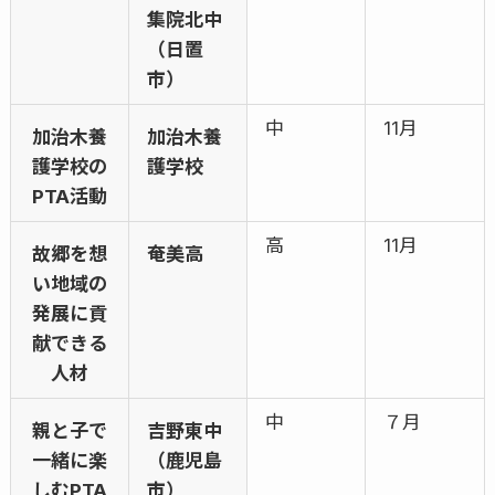
集院北中
（日置
市）
中
11月
加治木養
加治木養
護学校の
護学校
PTA活動
高
11月
故郷を想
奄美高
い地域の
発展に貢
献できる
人材
中
７月
親と子で
吉野東中
一緒に楽
（鹿児島
しむPTA
市）