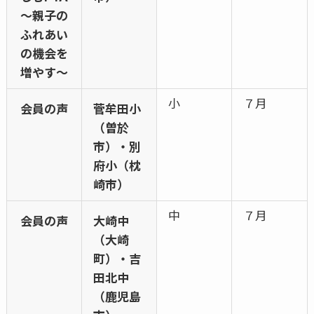
～親子の
ふれあい
の機会を
増やす～
小
７月
会員の声
菅牟田小
（曽於
市）・別
府小（枕
崎市）
中
７月
会員の声
大崎中
（大崎
町）・吉
田北中
（鹿児島